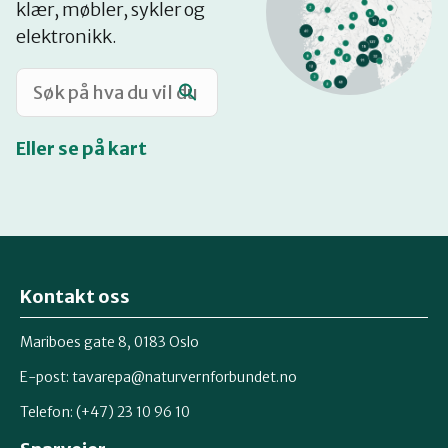
klær, møbler, sykler og
Katalog
elektronikk.
Mitt navn
Eller se på kart
Møt reparatørene
Om oss
Kontakt oss
Retten til reparasjon
Mariboes gate 8, 0183 Oslo
E-post:
tavarepa@naturvernforbundet.no
Telefon: (+47) 23 10 96 10