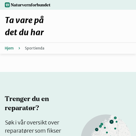
Hopp
naturvernforbundet.no
til
hovedinnhold
Ta vare på
det du har
Hjem
Sportienda
Finn ditt lokallag
Fiks selv eller finn en reparatør
Fiksetips
Trenger du en
Forbehold
reparatør?
Se
Søk i vår oversikt over
Hvorfor reparere?
på
reparatører som fikser
kart