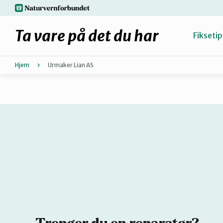
Hopp
naturvernforbundet.no
til
hovedinnhold
Ta vare på det du har
Fiksetip
Hjem
Urmaker Lian AS
Fiks selv eller finn en reparatør
Hvorfor reparere?
Møt reparatørene