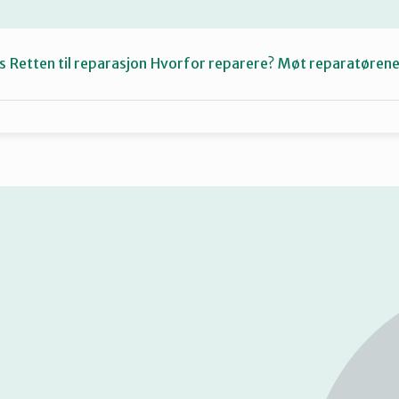
s
Retten til reparasjon
Hvorfor reparere?
Møt reparatøren
Fiksetips
Katalog
Om oss
Se
på
kart