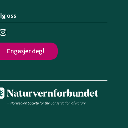
lg oss
Engasjer deg!