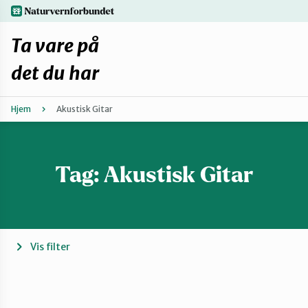
Hopp
naturvernforbundet.no
til
hovedinnhold
Ta vare på
det du har
Hjem
Akustisk Gitar
Finn ditt lokallag
Fiks selv eller finn en reparatør
Tag:
Akustisk Gitar
Fiksetips
Forbehold
Vis filter
Hvorfor reparere?