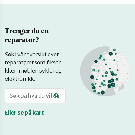
Katalog
Trenger du en
Mitt navn
reparatør?
Se
Møt reparatørene
Søk i vår oversikt over
på
reparatører som fikser
kart
klær, møbler, sykler og
Om oss
elektronikk.
Retten til reparasjon
Eller se på kart