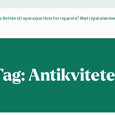
s
Retten til reparasjon
Hvorfor reparere?
Møt reparatøren
Fiksetips
Katalog
Tag:
Antikvitete
Om oss