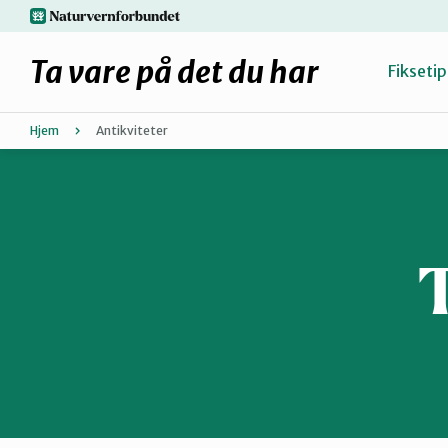
Hopp
naturvernforbundet.no
til
hovedinnhold
Ta vare på det du har
Fiksetip
Hjem
Antikviteter
Fiks selv eller finn en reparatør
Hvorfor reparere?
Møt reparatørene