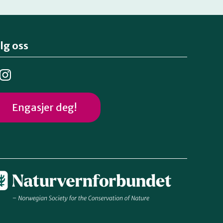
lg oss
Engasjer deg!