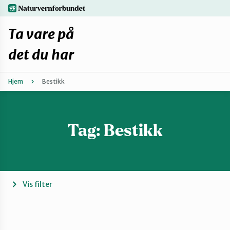
Hopp
naturvernforbundet.no
til
hovedinnhold
Ta vare på
det du har
Hjem
Bestikk
Finn ditt lokallag
Fiks selv eller finn en reparatør
Tag:
Bestikk
Fiksetips
Forbehold
Vis filter
Hvorfor reparere?