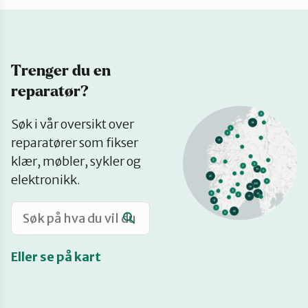
Katalog
Trenger du en
Mitt navn
reparatør?
Se
Møt reparatørene
Søk i vår oversikt over
på
reparatører som fikser
kart
klær, møbler, sykler og
Om oss
elektronikk.
Retten til reparasjon
Eller se på kart