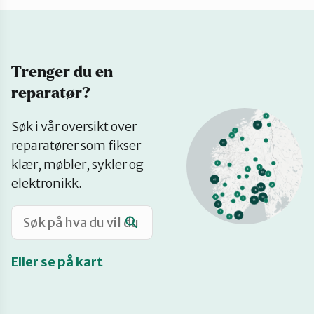
Katalog
Trenger du en
Mitt navn
reparatør?
Se
Møt reparatørene
Søk i vår oversikt over
på
reparatører som fikser
kart
klær, møbler, sykler og
Om oss
elektronikk.
Retten til reparasjon
Eller se på kart