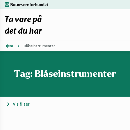
Hopp
naturvernforbundet.no
til
hovedinnhold
Ta vare på
det du har
Hjem
Blåseinstrumenter
Finn ditt lokallag
Fiks selv eller finn en reparatør
Tag:
Blåseinstrumenter
Fiksetips
Forbehold
Vis filter
Hvorfor reparere?