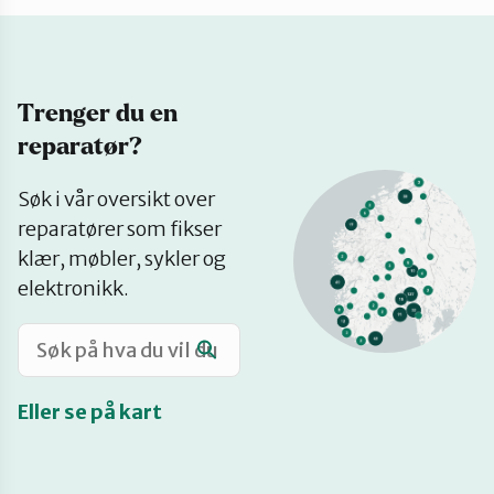
Katalog
Trenger du en
Mitt navn
reparatør?
Se
Møt reparatørene
Søk i vår oversikt over
på
reparatører som fikser
kart
klær, møbler, sykler og
Om oss
elektronikk.
Retten til reparasjon
Eller se på kart