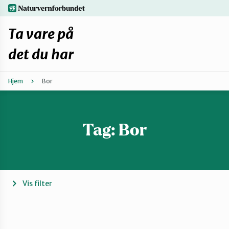
Hopp
naturvernforbundet.no
til
hovedinnhold
Ta vare på
det du har
Hjem
Bor
Finn ditt lokallag
Fiks selv eller finn en reparatør
Tag:
Bor
Fiksetips
Forbehold
Vis filter
Hvorfor reparere?