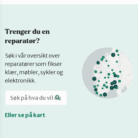
Katalog
Trenger du en
Mitt navn
reparatør?
Se
Møt reparatørene
Søk i vår oversikt over
på
reparatører som fikser
kart
klær, møbler, sykler og
Om oss
elektronikk.
Retten til reparasjon
Eller se på kart