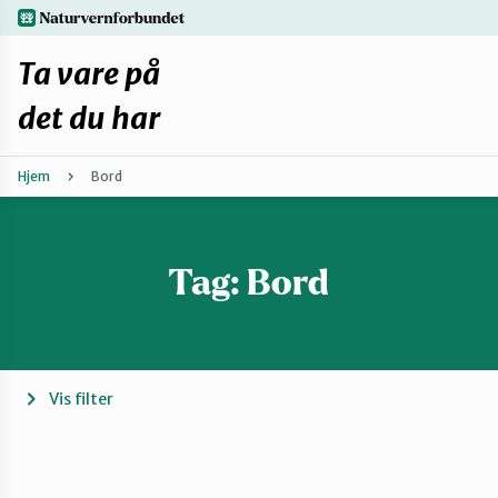
Hopp
naturvernforbundet.no
til
hovedinnhold
Ta vare på
det du har
Hjem
Bord
Finn ditt lokallag
Fiks selv eller finn en reparatør
Tag:
Bord
Fiksetips
Forbehold
Vis filter
Hvorfor reparere?