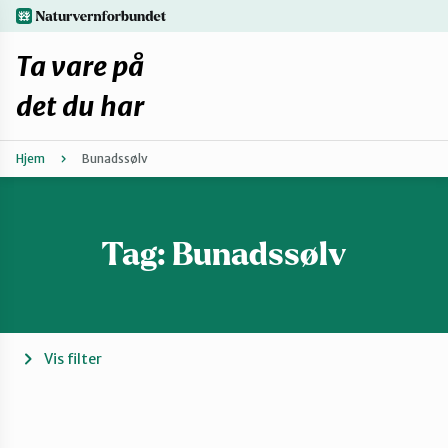
Hopp
naturvernforbundet.no
til
hovedinnhold
Ta vare på
det du har
Hjem
Bunadssølv
Finn ditt lokallag
Fiks selv eller finn en reparatør
Tag:
Bunadssølv
Fiksetips
Forbehold
Vis filter
Hvorfor reparere?