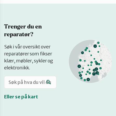
Katalog
Trenger du en
Mitt navn
reparatør?
Se
Møt reparatørene
Søk i vår oversikt over
på
reparatører som fikser
kart
klær, møbler, sykler og
Om oss
elektronikk.
Retten til reparasjon
Eller se på kart