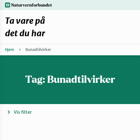
Hopp
naturvernforbundet.no
til
hovedinnhold
Ta vare på
det du har
Hjem
Bunadtilvirker
Finn ditt lokallag
Fiks selv eller finn en reparatør
Tag:
Bunadtilvirker
Fiksetips
Forbehold
Vis filter
Hvorfor reparere?