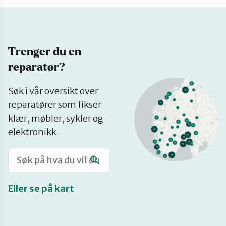
Katalog
Trenger du en
Mitt navn
reparatør?
Se
Møt reparatørene
Søk i vår oversikt over
på
reparatører som fikser
kart
klær, møbler, sykler og
Om oss
elektronikk.
Retten til reparasjon
Eller se på kart