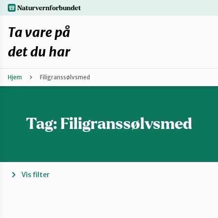
Hopp
naturvernforbundet.no
til
hovedinnhold
Ta vare på
det du har
Hjem
Filigranssølvsmed
Finn ditt lokallag
Fiks selv eller finn en reparatør
Tag:
Filigranssølvsmed
Fiksetips
Forbehold
Vis filter
Hvorfor reparere?