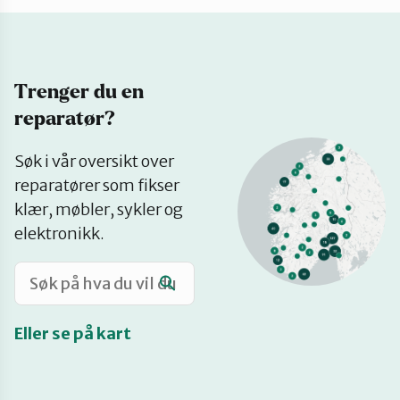
Katalog
Trenger du en
Mitt navn
reparatør?
Se
Møt reparatørene
Søk i vår oversikt over
på
reparatører som fikser
kart
klær, møbler, sykler og
Om oss
elektronikk.
Retten til reparasjon
Eller se på kart