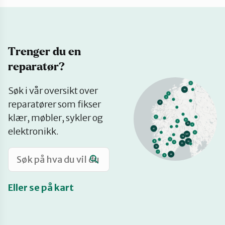
Katalog
Trenger du en
Mitt navn
reparatør?
Se
Møt reparatørene
Søk i vår oversikt over
på
reparatører som fikser
kart
klær, møbler, sykler og
Om oss
elektronikk.
Retten til reparasjon
Eller se på kart