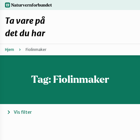
Hopp
naturvernforbundet.no
til
hovedinnhold
Ta vare på
det du har
Hjem
Fiolinmaker
Finn ditt lokallag
Fiks selv eller finn en reparatør
Tag:
Fiolinmaker
Fiksetips
Forbehold
Vis filter
Hvorfor reparere?