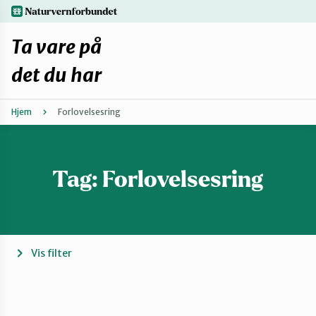
Hopp
naturvernforbundet.no
til
hovedinnhold
Ta vare på
det du har
Hjem
Forlovelsesring
Finn ditt lokallag
Fiks selv eller finn en reparatør
Tag:
Forlovelsesring
Fiksetips
Forbehold
Vis filter
Hvorfor reparere?