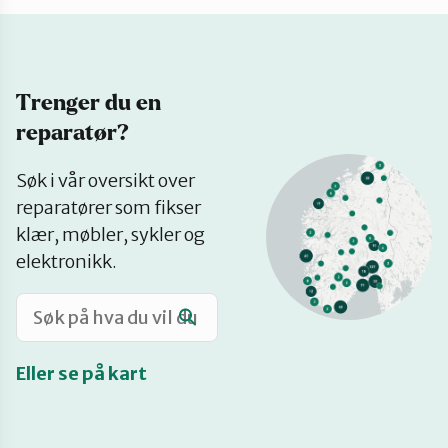
Katalog
Trenger du en
Mitt navn
reparatør?
Se
Møt reparatørene
Søk i vår oversikt over
på
reparatører som fikser
kart
klær, møbler, sykler og
Om oss
elektronikk.
Retten til reparasjon
Eller se på kart