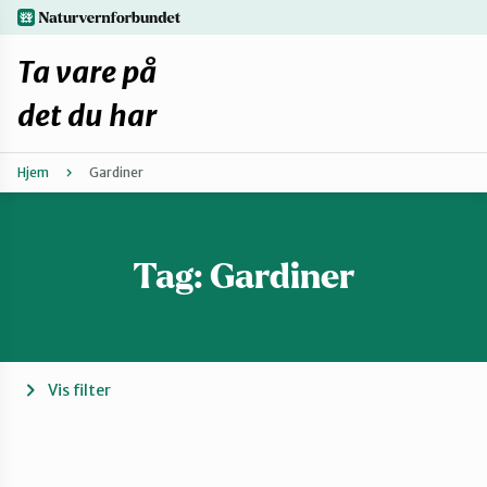
Hopp
naturvernforbundet.no
til
hovedinnhold
Ta vare på
det du har
Hjem
Gardiner
Finn ditt lokallag
Fiks selv eller finn en reparatør
Tag:
Gardiner
Fiksetips
Forbehold
Vis filter
Hvorfor reparere?