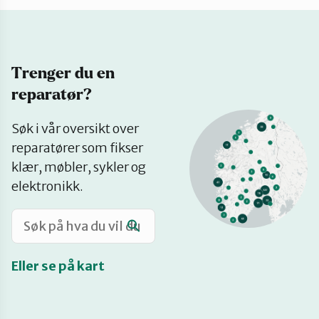
Katalog
Trenger du en
Mitt navn
reparatør?
Se
Møt reparatørene
Søk i vår oversikt over
på
reparatører som fikser
kart
klær, møbler, sykler og
Om oss
elektronikk.
Retten til reparasjon
Eller se på kart