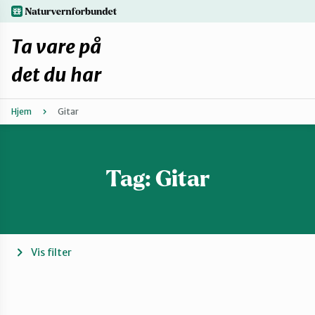
Hopp
naturvernforbundet.no
til
hovedinnhold
Ta vare på
det du har
Hjem
Gitar
Finn ditt lokallag
Fiks selv eller finn en reparatør
Tag:
Gitar
Fiksetips
Forbehold
Vis filter
Hvorfor reparere?