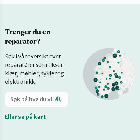
Katalog
Trenger du en
Mitt navn
reparatør?
Se
Møt reparatørene
Søk i vår oversikt over
på
reparatører som fikser
kart
klær, møbler, sykler og
Om oss
elektronikk.
Retten til reparasjon
Eller se på kart