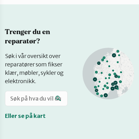
Katalog
Trenger du en
Mitt navn
reparatør?
Se
Møt reparatørene
Søk i vår oversikt over
på
reparatører som fikser
kart
klær, møbler, sykler og
Om oss
elektronikk.
Retten til reparasjon
Eller se på kart