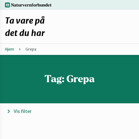
Hopp
naturvernforbundet.no
til
hovedinnhold
Ta vare på
det du har
Hjem
Grepa
Finn ditt lokallag
Fiks selv eller finn en reparatør
Tag:
Grepa
Fiksetips
Forbehold
Vis filter
Hvorfor reparere?