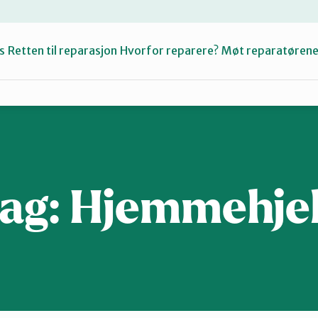
s
Retten til reparasjon
Hvorfor reparere?
Møt reparatøren
Fiksetips
Katalog
ag:
Hjemmehje
Om oss