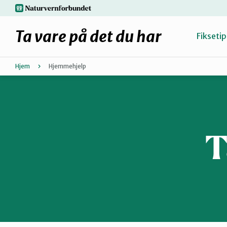
Hopp
naturvernforbundet.no
til
hovedinnhold
Ta vare på det du har
Fiksetip
Hjem
Hjemmehjelp
Fiks selv eller finn en reparatør
Hvorfor reparere?
T
Møt reparatørene