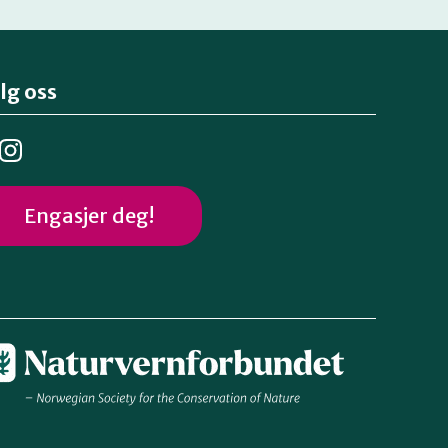
lg oss
Engasjer deg!