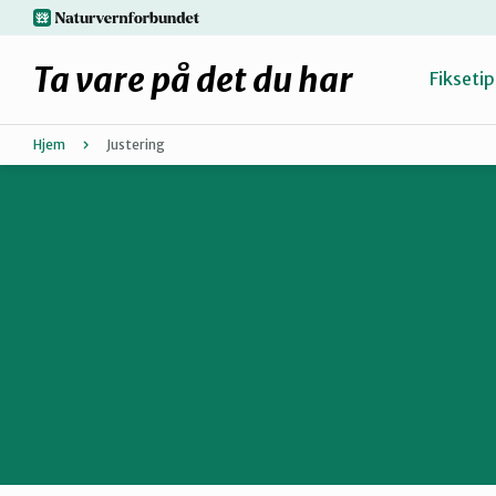
Hopp
naturvernforbundet.no
til
hovedinnhold
Ta vare på det du har
Fiksetip
Hjem
Justering
Fiks selv eller finn en reparatør
Hvorfor reparere?
Møt reparatørene