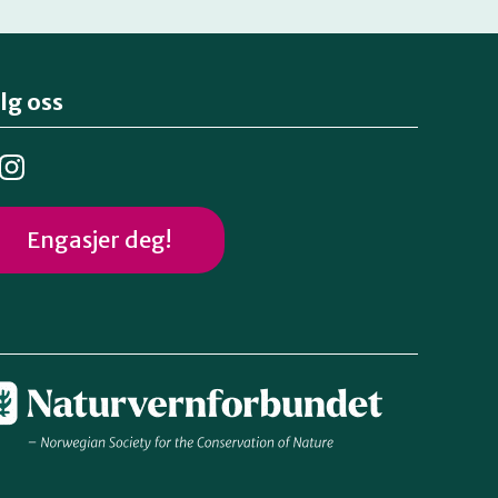
lg oss
Engasjer deg!