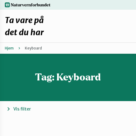
Hopp
naturvernforbundet.no
til
hovedinnhold
Ta vare på
det du har
Hjem
Keyboard
Finn ditt lokallag
Fiks selv eller finn en reparatør
Tag:
Keyboard
Fiksetips
Forbehold
Vis filter
Hvorfor reparere?