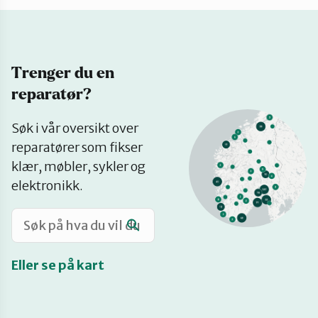
Katalog
Trenger du en
Mitt navn
reparatør?
Se
Møt reparatørene
Søk i vår oversikt over
på
reparatører som fikser
kart
klær, møbler, sykler og
Om oss
elektronikk.
Retten til reparasjon
Eller se på kart