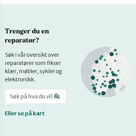
Katalog
Trenger du en
Mitt navn
reparatør?
Se
Møt reparatørene
Søk i vår oversikt over
på
reparatører som fikser
kart
klær, møbler, sykler og
Om oss
elektronikk.
Retten til reparasjon
Eller se på kart