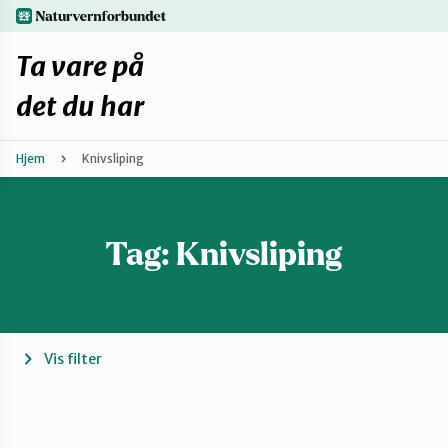
Hopp
naturvernforbundet.no
til
hovedinnhold
Ta vare på
det du har
Hjem
Knivsliping
Finn ditt lokallag
Fiks selv eller finn en reparatør
Tag:
Knivsliping
Fiksetips
Forbehold
Vis filter
Hvorfor reparere?