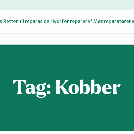
s
Retten til reparasjon
Hvorfor reparere?
Møt reparatøren
Fiksetips
Katalog
Tag:
Kobber
Om oss