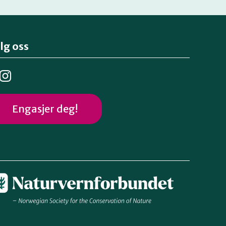
lg oss
Engasjer deg!