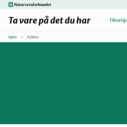
Hopp
naturvernforbundet.no
til
hovedinnhold
Ta vare på det du har
Fiksetip
Hjem
Kobber
Fiks selv eller finn en reparatør
Hvorfor reparere?
Møt reparatørene