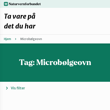
Hopp
naturvernforbundet.no
til
hovedinnhold
Ta vare på
det du har
Hjem
Microbølgeovn
Finn ditt lokallag
Fiks selv eller finn en reparatør
Tag:
Microbølgeovn
Fiksetips
Forbehold
Vis filter
Hvorfor reparere?