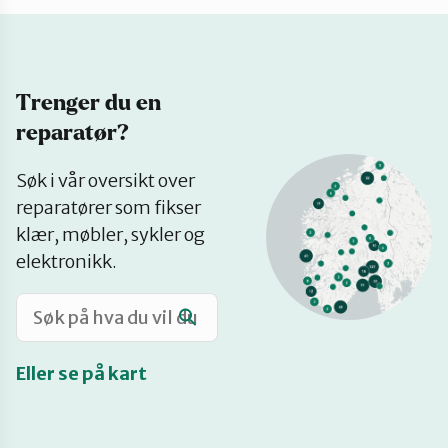
Katalog
Trenger du en
Mitt navn
reparatør?
Se
Møt reparatørene
Søk i vår oversikt over
på
reparatører som fikser
kart
klær, møbler, sykler og
Om oss
elektronikk.
Retten til reparasjon
Eller se på kart