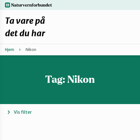
Hopp
naturvernforbundet.no
til
hovedinnhold
Ta vare på
det du har
Hjem
Nikon
Finn ditt lokallag
Fiks selv eller finn en reparatør
Tag:
Nikon
Fiksetips
Forbehold
Vis filter
Hvorfor reparere?