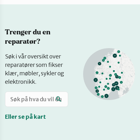
Katalog
Trenger du en
Mitt navn
reparatør?
Se
Møt reparatørene
Søk i vår oversikt over
på
reparatører som fikser
kart
klær, møbler, sykler og
Om oss
elektronikk.
Retten til reparasjon
Eller se på kart