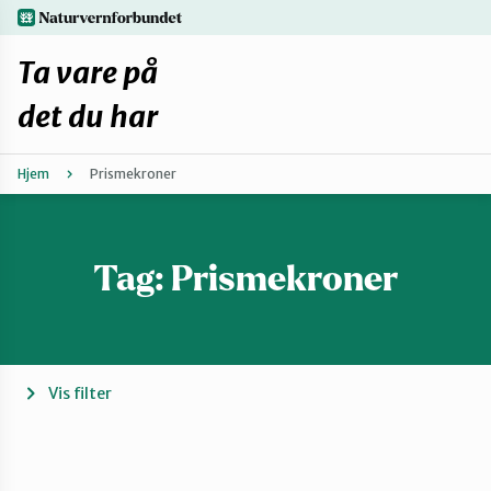
Hopp
naturvernforbundet.no
til
hovedinnhold
Ta vare på
det du har
Hjem
Prismekroner
Finn ditt lokallag
Fiks selv eller finn en reparatør
Tag:
Prismekroner
Fiksetips
Forbehold
Vis filter
Hvorfor reparere?