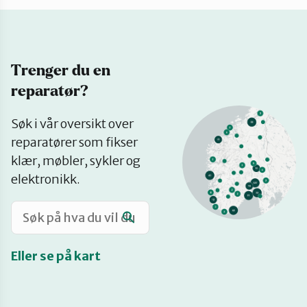
Katalog
Trenger du en
Mitt navn
reparatør?
Se
Møt reparatørene
Søk i vår oversikt over
på
reparatører som fikser
kart
klær, møbler, sykler og
Om oss
elektronikk.
Retten til reparasjon
Eller se på kart