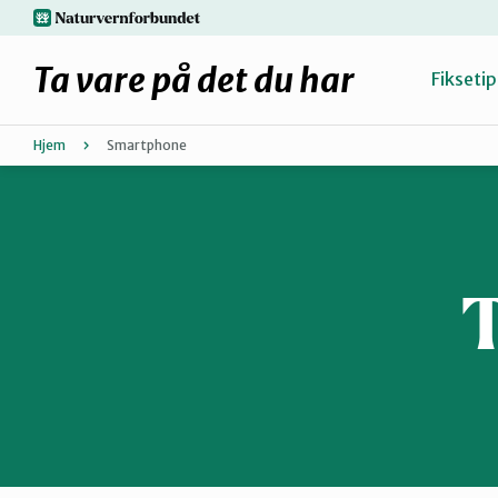
Hopp
naturvernforbundet.no
til
hovedinnhold
Ta vare på det du har
Fiksetip
Hjem
Smartphone
Fiks selv eller finn en reparatør
Hvorfor reparere?
Møt reparatørene