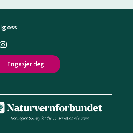
lg oss
Engasjer deg!