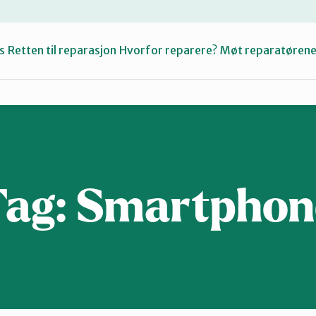
s
Retten til reparasjon
Hvorfor reparere?
Møt reparatøren
Fiksetips
Katalog
Tag:
Smartphon
Om oss