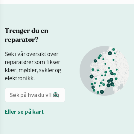
Katalog
Trenger du en
Mitt navn
reparatør?
Se
Møt reparatørene
Søk i vår oversikt over
på
reparatører som fikser
kart
klær, møbler, sykler og
Om oss
elektronikk.
Retten til reparasjon
Eller se på kart