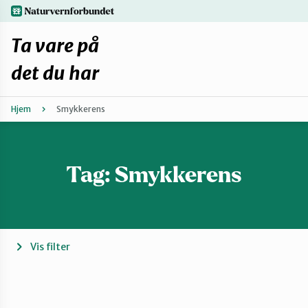
Hopp
naturvernforbundet.no
til
hovedinnhold
Ta vare på
det du har
Hjem
Smykkerens
Finn ditt lokallag
Fiks selv eller finn en reparatør
Tag:
Smykkerens
Fiksetips
Forbehold
Vis filter
Hvorfor reparere?