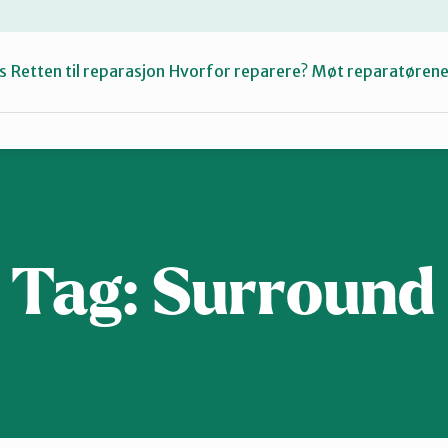
s
Retten til reparasjon
Hvorfor reparere?
Møt reparatøren
Fiksetips
Katalog
Tag:
Surround
Om oss