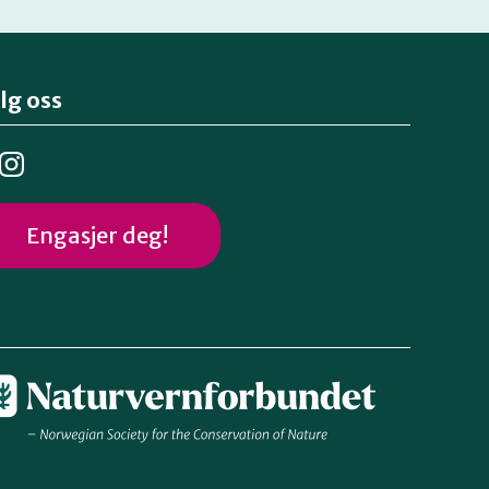
lg oss
Engasjer deg!