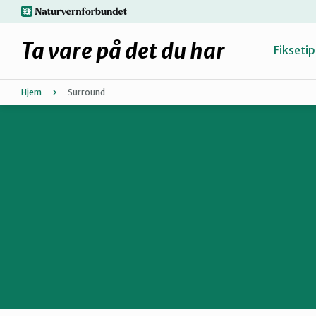
Hopp
naturvernforbundet.no
til
hovedinnhold
Ta vare på det du har
Fiksetip
Hjem
Surround
Fiks selv eller finn en reparatør
Hvorfor reparere?
Møt reparatørene