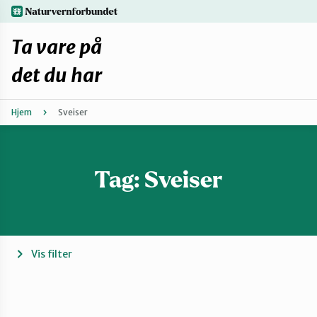
Hopp
naturvernforbundet.no
til
hovedinnhold
Ta vare på
det du har
Hjem
Sveiser
Finn ditt lokallag
Fiks selv eller finn en reparatør
Tag:
Sveiser
Fiksetips
Forbehold
Vis filter
Hvorfor reparere?