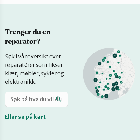
Katalog
Trenger du en
Mitt navn
reparatør?
Se
Møt reparatørene
Søk i vår oversikt over
på
reparatører som fikser
kart
klær, møbler, sykler og
Om oss
elektronikk.
Retten til reparasjon
Eller se på kart