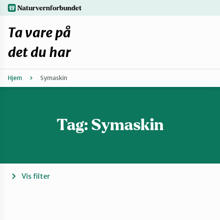
Hopp
naturvernforbundet.no
til
hovedinnhold
Ta vare på
det du har
Hjem
Symaskin
Finn ditt lokallag
Fiks selv eller finn en reparatør
Tag:
Symaskin
Fiksetips
Forbehold
Vis filter
Hvorfor reparere?