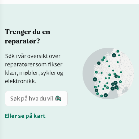
Katalog
Trenger du en
Mitt navn
reparatør?
Se
Møt reparatørene
Søk i vår oversikt over
på
reparatører som fikser
kart
klær, møbler, sykler og
Om oss
elektronikk.
Retten til reparasjon
Eller se på kart