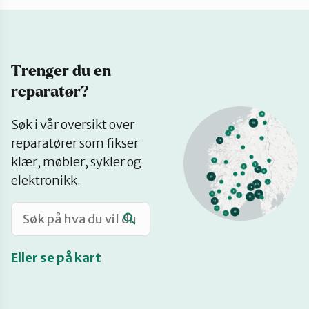
Katalog
Trenger du en
Mitt navn
reparatør?
Se
Møt reparatørene
Søk i vår oversikt over
på
reparatører som fikser
kart
klær, møbler, sykler og
Om oss
elektronikk.
Retten til reparasjon
Eller se på kart