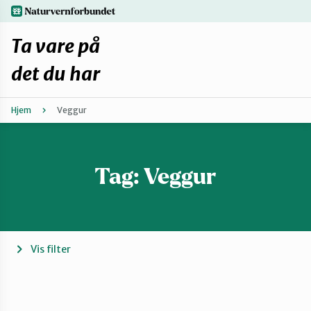
Hopp
naturvernforbundet.no
til
hovedinnhold
Ta vare på
det du har
Hjem
Veggur
Finn ditt lokallag
Fiks selv eller finn en reparatør
Tag:
Veggur
Fiksetips
Forbehold
Vis filter
Hvorfor reparere?