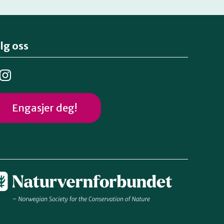
lg oss
Engasjer deg!