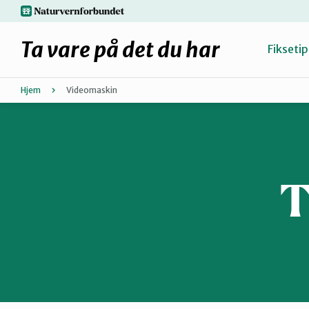
Hopp
naturvernforbundet.no
til
hovedinnhold
Ta vare på det du har
Fiksetip
Hjem
Videomaskin
Fiks selv eller finn en reparatør
Hvorfor reparere?
T
Møt reparatørene