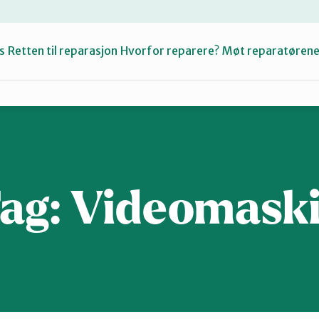
s
Retten til reparasjon
Hvorfor reparere?
Møt reparatøren
Fiksetips
Katalog
ag:
Videomask
Om oss