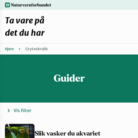
Hopp
naturvernforbundet.no
til
hovedinnhold
Ta vare på
det du har
Hjem
Gryteskrubb
Finn ditt lokallag
Fiks selv eller finn en reparatør
Guider
Fiksetips
Forbehold
Vis filter
Hvorfor reparere?
Slik vasker du akvariet