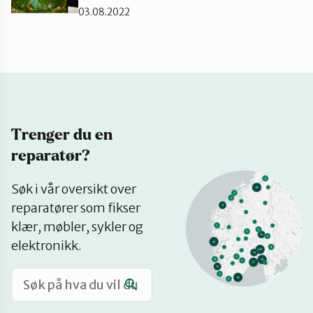
03.08.2022
Katalog
Mitt navn
Møt reparatørene
Trenger du en
reparatør?
Om oss
Se
Søk i vår oversikt over
på
reparatører som fikser
kart
Retten til reparasjon
klær, møbler, sykler og
elektronikk.