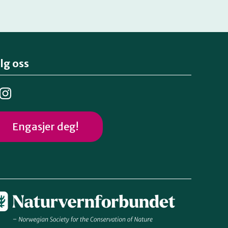
lg oss
Engasjer deg!