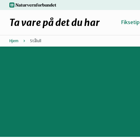
Hopp
naturvernforbundet.no
til
hovedinnhold
Ta vare på det du har
Fiksetip
Hjem
Stålull
Fiks selv eller finn en reparatør
Hvorfor reparere?
Møt reparatørene