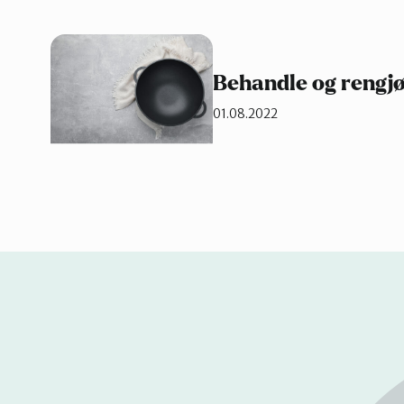
Behandle og rengjø
01.08.2022
Se
på
kart