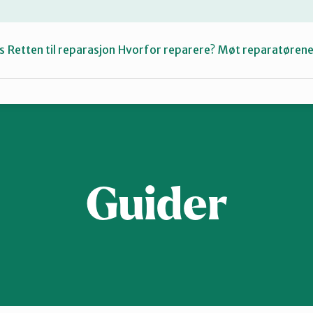
s
Retten til reparasjon
Hvorfor reparere?
Møt reparatøren
Fiksetips
Katalog
Guider
Om oss