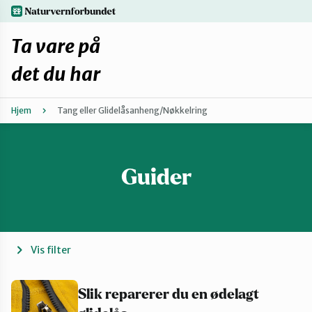
Hopp
naturvernforbundet.no
til
hovedinnhold
Ta vare på
det du har
Hjem
Tang eller Glidelåsanheng/Nøkkelring
Finn ditt lokallag
Fiks selv eller finn en reparatør
Guider
Fiksetips
Forbehold
Vis filter
Hvorfor reparere?
Slik reparerer du en ødelagt