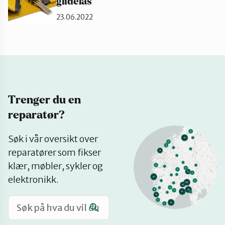
glidelås
Katalog
23.06.2022
Mitt navn
Møt reparatørene
Trenger du en
reparatør?
Om oss
Se
Søk i vår oversikt over
på
reparatører som fikser
kart
Retten til reparasjon
klær, møbler, sykler og
elektronikk.