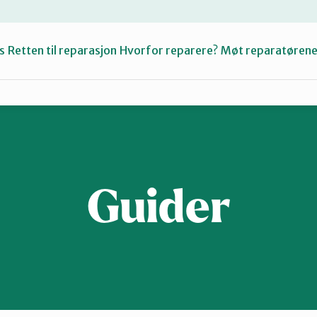
s
Retten til reparasjon
Hvorfor reparere?
Møt reparatøren
Fiksetips
Katalog
Guider
Om oss