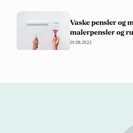
Vaske pensler og ma
malerpensler og ru
01.08.2022
Se
på
kart