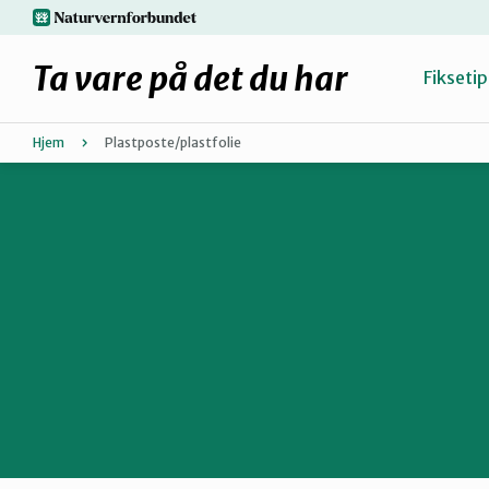
Hopp
naturvernforbundet.no
til
hovedinnhold
Ta vare på det du har
Fiksetip
Hjem
Plastposte/plastfolie
Fiks selv eller finn en reparatør
Hvorfor reparere?
Møt reparatørene