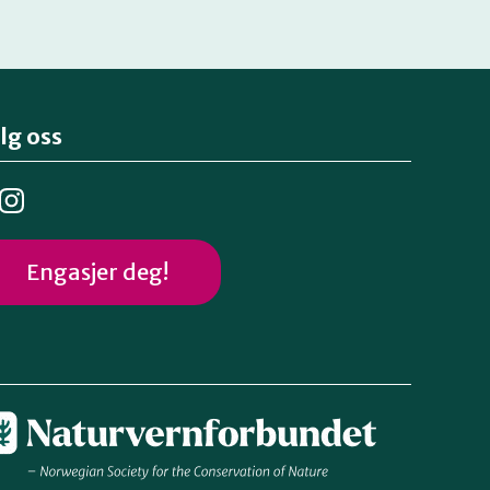
lg oss
Engasjer deg!