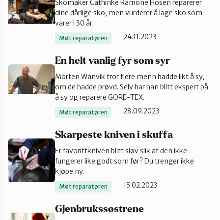
Skomaker Cathinke Ramone Hosen reparerer
dine dårlige sko, men vurderer å lage sko som
varer i 30 år.
24.11.2023
Møt reparatøren
En helt vanlig fyr som syr
Morten Wanvik tror flere menn hadde likt å sy,
om de hadde prøvd. Selv har han blitt ekspert på
å sy og reparere GORE-TEX.
28.09.2023
Møt reparatøren
Skarpeste kniven i skuffa
Er favorittkniven blitt sløv slik at den ikke
fungerer like godt som før? Du trenger ikke
kjøpe ny.
15.02.2023
Møt reparatøren
Gjenbrukssøstrene