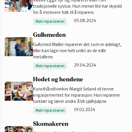
Vibeke Egge syr og reparerer klær i sin
tradisjonelle systue. Hun mener lite har skjedd
Katalog
for å motivere folk til å reparere.
05.08.2024
Møt reparatøren
Mitt navn
Gullsmeden
Gullsmed Møller reparerer det som er ødelagt,
eller kan lage noe helt unikt av de edle
Møt reparatørene
metallene.
29.04.2024
Møt reparatøren
Om oss
Hodet og hendene
Kunsthåndtverker Margit Seland vil tenne
Retten til reparasjon
engasjementet for reparasjon. Hun reparerer
turklær og lærer andre å bli sjølhjulpne.
19.02.2024
Møt reparatøren
Skomakeren