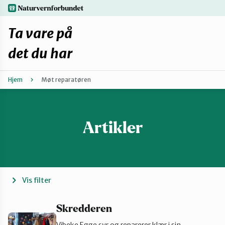
Hopp
naturvernforbundet.no
til
hovedinnhold
Ta vare på
det du har
Hjem
Møt reparatøren
Finn ditt lokallag
Fiks selv eller finn en reparatør
Artikler
Fiksetips
Forbehold
Vis filter
Hvorfor reparere?
Skredderen