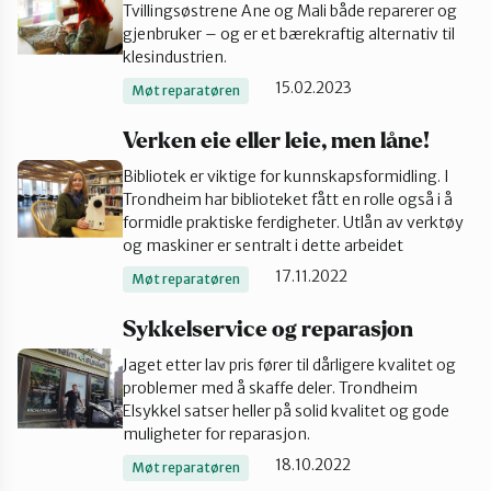
Tvillingsøstrene Ane og Mali både reparerer og
gjenbruker – og er et bærekraftig alternativ til
klesindustrien.
15.02.2023
Møt reparatøren
Verken eie eller leie, men låne!
Bibliotek er viktige for kunnskapsformidling. I
Trondheim har biblioteket fått en rolle også i å
formidle praktiske ferdigheter. Utlån av verktøy
og maskiner er sentralt i dette arbeidet
17.11.2022
Møt reparatøren
Sykkelservice og reparasjon
Jaget etter lav pris fører til dårligere kvalitet og
problemer med å skaffe deler. Trondheim
Elsykkel satser heller på solid kvalitet og gode
muligheter for reparasjon.
18.10.2022
Møt reparatøren