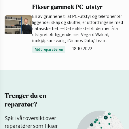
Fikser gammelt PC-utstyr
En av grunnene til at PC-utstyr og telefoner blir
liggende i skap og skuffer, er utfordringene med
datasikkerhet. —Det enkleste blir dermed å la
utstyret blir liggende, sier Vegard Waldal,
innkjøpsansvarlig i Nidaros Data/iTeam.
18.10.2022
Møt reparatøren
Trenger du en
reparatør?
Se
Søk i vår oversikt over
på
reparatører som fikser
kart